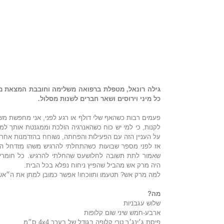
של אודנט, MD*
כל מיני וירוסים ושאר חברים לשנות מסלול.
על העניין הזה עם הפעילות והפחתה, נשוחח בהזדמנות אחרת
היה מרק אש מהביל שהפיץ ניחוח נפלא בכל הבית.
למה מרק אש? תטעמו ותווכחו! אפשר כמובן למתן את ה״אש
מה?
שלוש עגבניות
ארבע-חמש שיני שום קלופות
פיסת ג׳ינג׳ר טרי קלופה בגודל של בערך 4x4 ס״מ