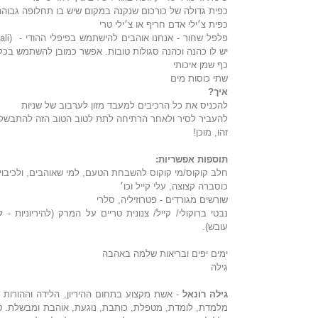
כפית גדולה של כורכום שנקנה במקום שיש בו תחלופה גבוהה
כפית צ׳ילי אדם חריף או צ׳ילי טרי
יש לו כהנה וכהנה סגולות טובות. אפשר כמובן להשתמש בכל
כף שמן איכותי
שתי כוסות מים
איך?
להכניס את כל הרכיבים למעבד מזון לערבוב של שניות
להעביר לסיר ולאחר הרתיחה לתת לטוב הטוב הזה להתבשל 
זהו, מוכן!
תוספות אפשריות:
חלב קוקוס/מי קוקוס להשבחת הטעם, למי שאוהבים, ולכיבו
כוסברה קצוצה, עלי קייל וכו׳
שורשים מגורדים - פטרוזיליה, סלרי
עובש).
ימים יפים ובריאות שלמה באהבה
גילה
גילה רונאל