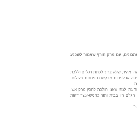
גילה רונאל, מטפלת ברפואה משלימה וחובבת המצאת מתכונים, עם מרק-חורף שאמור לשכנע 
פעמים רבות כשהאף שלי דולף או רגע לפני, אני מחפשת משהו מהיר, שלא צריך לכתת רגליים וללכת 
לקנות, כי למי יש כוח כשהאנרגיה הולכת וממגנטת אותך למיטה או לפחות מבקשת הפחתת פעילות. 
...
אז לפני מספר שבועות כשהתחלתי להרגיש משהו מזדחל הודעתי לנתי שאני הולכת להכין מרק אש, 
שאמור לתת תשובה לחלושעס שהחלתי להרגיש. כל חומרי הגלם היו בבית ותוך כחמש-עשר דקות 
״.