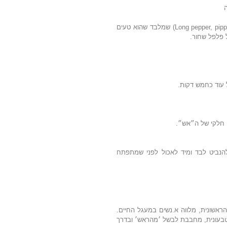
פלפל שחור - אנחנו אוהבים להישתמש בפיפלי ההודי -  (Long pepper, pippali) שמלבד שהוא טעים 
 פלפל שחור.
עוד כחמש דקות.
י חלקי של ה״אש״.
נבטי ברוקולי/ קייל/ צנונית טריים על המרק (להיריוניות - להנביט לבד ומיד לאכול לפני שמתפתח 
 - אשת מקצוע בתחום ההיריון, הלידה וההורות הראשונית, מלווה א.נשים במעגל החיים. 
מלמדת, לומדת, מטפלת, כותבת, נוגעת, אוהבת ומבשלת. טבעונית, מחבבת לבשל ׳מהראש׳ ובדרך 