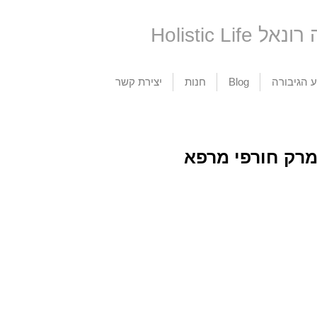
Holis גילה רונאל
 הגיבורה
Blog
חנות
יצירת קשר
מרק חורפי מרפא
קה ותרבות
הדרכה מקצועית
דיכ
ווית: החזירו לנו
מודרנית וחכמת
דיכ
 השבט
הנשים הקדומה
למה