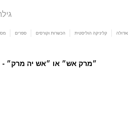
tic Life
דולה
קליניקה הוליסטית
הכשרות וקורסים
ספרים
מסע
״מרק אש״ או ״אש יה מרק״ - 
פניה ורפלקס
אוקסיטוצין - הורמון
הנ
פליטת העובר (Fetus
האהבה, ההורמון
עכש
Ejection Reflex)
שאוהב חמימות
את