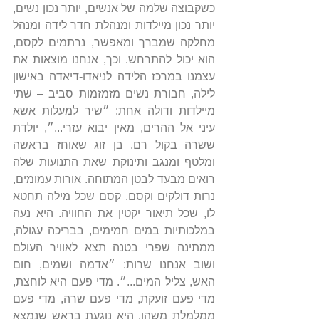
כשקבוצה שלמה של אנשים, יותר נכון נשים, 
יותר נכון מיילדות ומנהלת חדר לידה ומנהל 
מחלקה שמברך ומאפשר, נרתמים לקסם, 
הוא יכול להתרחש. וכך, אנחנו מוצאות את 
עצמנו במרכז הלידה לניאדו-דיאדה באישון 
לילה, חבורת נשים מזמזמות סביב – שתי 
מיילדות ודולה אחת: ״שיר למעלות אשא 
עיני אל ההרים, מאין יבוא עזרי...״, יולדת 
ששרה בקול רם, בן זוג שאוחז בראשה 
ומלטף ומנגב ותינוקת שאת התנועות שלה 
רואים מבעד לבטן המתוחה. אורות עמומים, 
נרות דולקים וקסם. קסם שכל מילה תחטא 
לו, שכל תיאור יקטין את החוויה. היא נעה 
במלכותיות במים חמימים, בבריכה עגולה, 
ממתינה שפרי בטנה תצא לאוויר העולם 
ושוב אנחנו שרות: ״אדמה ושמים, חום 
האש, צליל המים...״. מדי פעם היא לוחצת, 
מדי פעם זועקת, מדי פעם שרה, מדי פעם 
ממלמלת משהו. היא נוגעת בראש שנמצא 