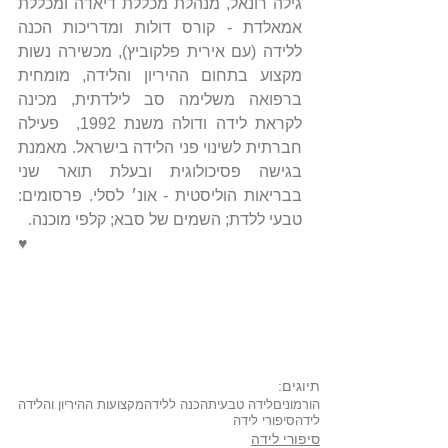
גילה רונאל, מנהלת מכללת דיאדה ומכללת 
אמאלדת - קורס דולות ומדריכות הכנה 
ללידה (עם אירית פלקוביץ), מכשירה נשות 
מקצוע בתחום ההיריון והלידה, מומחית 
ברפואה משלימה סב לילדתית, מכינה 
לקראת לידה ודולה משנת 1992,  פעילה 
חברתית לשינוי פני הלידה בישראל. מאמנת 
בגישה פסיכולוגית ובעלת תואר שני 
בבריאות הוליסטית - אונ׳ לסלי. פרסומים: 
טבעי ללדת; השמים של סבא; קלפי מוכנה.
♥️
תיוגים:
הורמונים
לידה טבעית
הכנה ללידה
מקצועות ההיריון והלידה
לידה
סיפורי לידה
סיפורי לידה