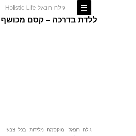
Holistic Life גילה רונאל
ללדת בדרכה – קסם מכושף
גילה רונאל, מוקסמת מלידות בכל צבעי 