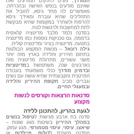
המודרך
, פונים לחלקים המודעים ואלו
שאינם מודעים בנפש האישה ובהכרתה,
מאפשרים לה מחד גיסא, להוביל את
התהליכים שהיא עוברת ומאידך גיסא
להרפות ולשחרר במקומות שהיא מבקשת
לתת למחשבות ולרגשות לנוח.
בסדנה נלמד מלבד מדיטציה קלאסית
בדממה, גם טכניקות נוספות כמו מדיטציה
בתנועה, מדיטציה בציור ומדיטציה קולית.
גילה רונאל
– מנשות המקצוע הבולטות
בתחום ההיריון והלידה בארץ מזה יותר
משני עשורים, מתרגלת מדיטציה מזה
כארבעים שנה, משתמשת ב
מדיטציות
ובדמיון מודרך
ככלי משמעותי בעבודה
הפרטנית והקבוצתית שהיא עושה עם נשים
וגברים סביב
תקופת ההיריון והלידה
ובמעגלי החיים.
סדנאות הרצאות וקורסים לנשות
מקצוע
לגעת בהריון, להתכונן ללידה
סדנה בת ארבע פגישות ל
טיפול בנשים
במהלך ההיריון
בשיטות מגע שונות –
שיאצו
,
עיסוי
,
עיסוי מטמורפי
, מגע עמוק.
הסדנה מיועדת ל
דולות
,
מיילדות
או