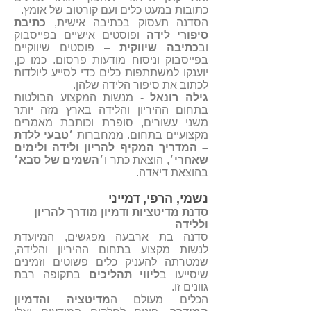
כתובות במעט כלים ועם קורטוב של אומץ.
הסדנה תעסוק בכתיבה אישית,
כתיבת
סיפורי לידה
ופוסטים אישיים בפייסבוק
וב
כתיבה שיווקית
– פוסטים שיווקיים
בפייסבוק וניסוח מודעות פרסום. כמו כן,
יוענקו למשתתפות כלים כדי לסייע ליולדות
לכתוב את סיפור הלידה שלהן.
גילה רונאל
- מנשות המקצוע הבולטות
בתחום ההיריון והלידה בארץ מזה יותר
משני עשורים, סופרת וכותבת מאמרים
מקצועיים בתחום. ממחברות
׳טבעי ללדת
– המדריך המקיף להריון ולידה ולימים
שאחרי׳
, הוצאת כתר ו
׳השמים של סבא׳
בהוצאת דיאדה.
נשמי, הרפי, דמייני
סדנת מדיטציות ודמיון מודרך להריון
וללידה
סדנה בת ארבעה מפגשים, המיועדת
לנשות מקצוע בתחום ההיריון והלידה,
שמטרתה להעניק כלים פשוטים וזמינים
שיסייעו ב
ליווי תהליכים
בתקופה רבת
גוונים זו.
הכלים מעולם ה
מדיטציה והדמיון