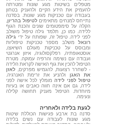
מטפלים בשיטות מגע שונות ומטרתה
להעמיק את הידע הקיים ולהעניק בטחון
בעבודה עם טכניקות מגע שונות. בסדנה
נתייחס למנחים מתאימים
לטיפול בהריון
,
הקלה על סימפטומים שונים והכנת הגוף
ללידה. כמו כן, תלמד גילה טיפול משולב
לפני לידה. טיפול זה, שפותח על ידי
גילה
רונאל
משלב מספר טכניקות טיפוליות
ומבוסס על טכניקות מעולם השיאצו,
אוסטאופתיה, רפלקסולוגיה, איזון אנרגטי
ועבודה עם נשימה והרפיה עמוקה. מטרת
הטיפול להכין את גוף האישה לקראת הלידה
- לשחרר רצועות, להגמיש מפרקים,
לאזן
את האגן
ולהניע את זרימת האנרגיה.
טיפול לפני לידה
מומלץ לכל אישה לפני
לידה, גם אם אינה חווה כאבים או בעיות
מיוחדות. הטיפול מעניק תחושה קלילה
ונעימה.
לגעת בלידה ולאחריה
סדנה בת ארבע פגישות הכוללת שיטות
מגע שונות לעבודה עם נשים בלידה
ולאחריה. הסדנה מיועדת למיילדות, לדולות
מלוות בלידה, לדולות לאחר לידה