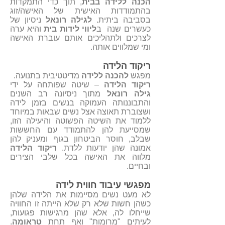
הכנה ללידה בבית
, תוך כדי התמקדות
בהתמודדות האישית של האישה/זוג
בסביבה ביתית.
לגילה רונאל
ניסיון של
כעשרים שנה ב
ליווי לידות בית
והיא ערה
לצרכים ולתהליכים אותם עוברת האישה
ומי שמלווים אותה.
ריקוד הלידה
מפגש
להכנה ללידה
מדיטטיבית בתנועה.
ריקוד הלידה
– שיטה שפותחה על ידי
גילה רונאל
מתוך ניסיונה רב השנים
והתבוננותה העמוקה בנשים בזמן לידה
ושצוברת תאוצה אצל נשים שבאות במיוחד
ללמוד את השיטה הפשוטה והיעילה הזו,
שמסייעת להן להתמודד עם החששות
שבלב, חוסר הביטחון בגוף ומעניק להן
אמונה שהן יודעות ללדת.
ריקוד הלידה
מלווה את האישה בכל שלבי הצירים
ובחיים.
מפגשי עיבוד חווית לידה
לא מעט נשים מסיימות את הלידה שלהן
כשהן חשות שלא רק שלא הייתה זו החוויה
שייחלו לה, אלא שהן מרגישות פגועות,
לעיתים "מרומות" ואף תחת
טראומה
.