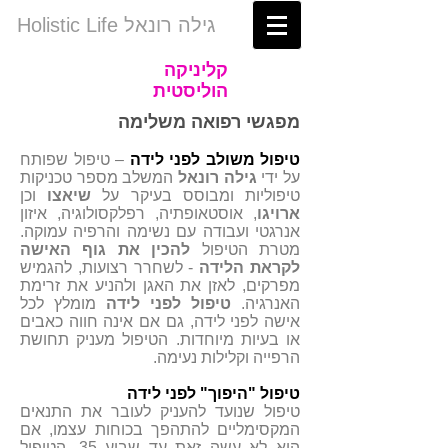
Holistic Life גילה רונאל
קליניקה
הוליסטית
מפגשי רפואה משלימה
טיפול משולב לפני לידה
– טיפול שפותח
על ידי
גילה רונאל
המשלב מספר טכניקות
טיפוליות ומבוסס בעיקר על
שיאצו
וכן
ארויגו
, אוסטאופתיה, רפלקסולוגיה, איזון
אנרגטי ועבודה עם נשימה והרפיה עמוקה.
מטרת הטיפול
להכין את גוף האישה
לקראת הלידה
- לשחרר רצועות, להגמיש
מפרקים, לאזן את האגן ולהניע את זרימת
האנרגיה.
טיפול לפני לידה
מומלץ לכל
אישה לפני לידה, גם אם אינה חווה כאבים
או בעיות מיוחדות. הטיפול מעניק תחושת
הרפייה וקלילות נעימה.
טיפול "היפוך" לפני לידה
טיפול שנועד להעניק לעובר את התנאים
המקסימליים להתהפך בכוחות עצמו, אם
הוא לא עשה זאת עד שבוע 35. הטיפול