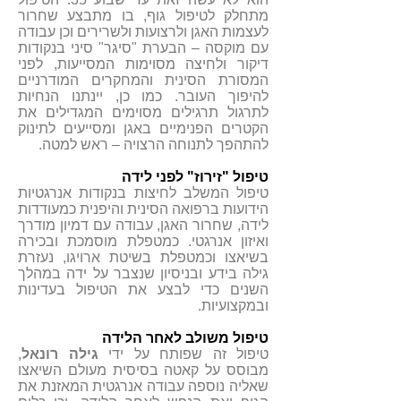
מתחלק לטיפול גוף, בו מתבצע שחרור
לעצמות האגן ולרצועות ולשרירים וכן עבודה
עם מוקסה – הבערת "סיגר" סיני בנקודות
דיקור ולחיצה מסוימות המסייעות, לפני
המסורת הסינית והמחקרים המודרניים
להיפוך העובר. כמו כן, יינתנו הנחיות
לתרגול תרגילים מסוימים המגדילים את
הקטרים הפנימיים באגן ומסייעים לתינוק
להתהפך לתנוחה הרצויה – ראש למטה.
טיפול "זירוז" לפני לידה
טיפול המשלב לחיצות בנקודות אנרגטיות
הידועות ברפואה הסינית והיפנית כמעודדות
לידה, שחרור האגן, עבודה עם דמיון מודרך
ואיזון אנרגטי. כמטפלת מוסמכת ובכירה
בשיאצו וכמטפלת בשיטת ארויגו, נעזרת
גילה בידע ובניסיון שנצבר על ידה במהלך
השנים כדי לבצע את הטיפול בעדינות
ובמקצועיות.
טיפול משולב לאחר הלידה
טיפול זה שפותח על ידי
גילה רונאל
,
מבוסס על קאטה בסיסית מעולם השיאצו
שאליה נוספה עבודה אנרגטית המאזנת את