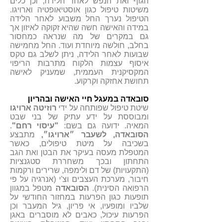
הגוף ואת הנפש לאחר הלידה, וכן כלים
משיטות טיפול כגון אוסטיאופטיה וארויגו.
הטיפול נערך החל משבוע לאחר הלידה
במידה והאישה חשה שהיא זקוקה לאיזון אך
גם במקרים של מה שנראה כמחסור
בחלב, חולשה מיוחדת ועוד. החל מחמישה
שבועות לאחר הלידה, ניתן לשלב גם טקס
איסוף עצמות הלקוח מתרבות הריפוי
המקסיקנית העממית, שמעניק לאישה
תחושת אחזקה וקרקוע.
סובאדה
במעגל חיי האישה ובהריון
שיטת טיפול שפותחה על ידי
רוזיטה ארויגו
ומבוססת על ידע עתיק של בני שבט
המאיה. ידועה גם בשם:
"עיסוי רחם"
.
הסובאדה, לשעבר ״ארויגו״,
מתבצע
בשכיבה על מיטת טיפולים, כאשר
המטפלת מעסה בעיקר את הבטן ואת הגב
התחתון ובכך משחררת סטגנציות
(התקעויות) של דם ולימפה, שרירים ורקמות
חיבור, מערכת העצבים וצ'י (אנרגיה על פי
הרפואה הסינית).
הסובאדה
מטפל במגוון
תופעות כגון הפרעות במחזור החודשי על
שלביו ומופעיו, אי פריון, גיל המעבר וכן
הפרעות עיכול, כאבים לא מוסברים באגן