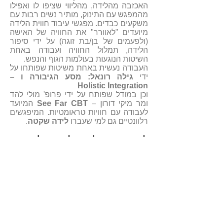
האכזבה מהלידה, מהליווי שציפו לו ואפילו
מהמפגש עם התינוק, מותיר נשים רבות עם
משקעים כבדים. מפגשי עיבוד חווית הלידה
מיועדים "לאוורר" את החוויה של האישה
(ולפעמים של בן/בת זוגה) על ידי סיפור
הלידה, תמלול החוויה ועבודה באחת
השיטות הנוגעות בעולמות הגוף והנפש.
העבודה נעשית באחת משיטות שפותחו על
ידי
גילה רונאל: מסע הגיבורה ו –
Holistic Integration
וכן במודל שפותח על ידי פרופ' מולי להד
ומר מיקי דורון –
See Far CBT
המיועד
לעבודה עם חוויות טראומטיות. המיפגשים
רלוונטיים גם למי שעברו
לידה שקטה
.
ליווי ואימון הוליסטי לקראת לידה
מפגשי האימון מיועדים ללוות אישה בדרכה
הייחודית לקראת הלידה, תוך כדי עבודה
ספציפית על אבני דרך המתאימות לה.
בשיטת ליווי זו, עוברת גילה עם האישה
שלבים בתחום הרגש והנפש, שמיועדים
להביא אותה למוכנות מרבית
לקראת
הלידה
, עבודה עם חוזקות ועם משאבים,
הקטנת חששות, הזזת מכשולים ומציאת
נקודת אחיזה פנימית, איתנה שניתן להישען