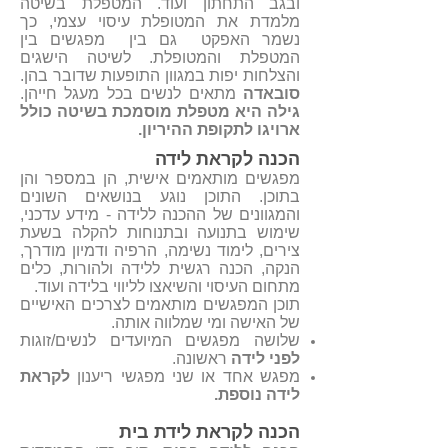
ובגב התחתון ועוד. המטפלת בשיטה
מלמדת את המטופלת עיסוי עצמי, כך
נשמר האפקט גם בין מפגשים בין
המטפלת והמטופלת. לשיטה הישגים
והצלחות יפות במגוון התופעות שדובר בהן.
סובאדה
מתאים לנשים בכל מעגל חייהן.
גילה היא מטפלת מוסמכת בשיטה כולל
ארויגו לתקופת ההיריון.
הכנה לקראת לידה
מפגשים מותאמים אישית, הן במספר והן
בתוכן. התוכן נוגע בנושאים השונים
והמגוונים של ההכנה ללידה - מידע עדכני,
שימוש בתנועה ובתנוחות להקלה בשעת
צירים, לימוד נשימה, הרפיה ודמיון מודרך,
הנקה, הכנה רגשית ללידה ולהורות, כלים
מתחום העיסוי והשיאצו לליווי בלידה ועוד.
תוכן המפגשים מותאמים לצרכים האישיים
של האישה ומי שמלווה אותה.
שלושה מפגשים המיועדים לנשים/זוגות
לפני לידה
ראשונה.
מפגש אחד או שני מפגשי ריענון
לקראת
לידה נוספת.
​הכנה לקראת לידת בית