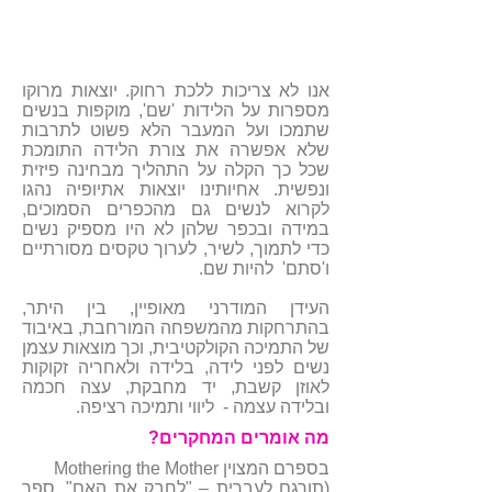
אנו לא צריכות ללכת רחוק. יוצאות מרוקו
מספרות על הלידות 'שם', מוקפות בנשים
שתמכו ועל המעבר הלא פשוט לתרבות
שלא אפשרה את צורת הלידה התומכת
שכל כך הקלה על התהליך מבחינה פיזית
ונפשית. אחיותינו יוצאות אתיופיה נהגו
לקרוא לנשים גם מהכפרים הסמוכים,
במידה ובכפר שלהן לא היו מספיק נשים
כדי לתמוך, לשיר, לערוך טקסים מסורתיים
ו'סתם' להיות שם.
העידן המודרני מאופיין, בין היתר,
בהתרחקות מהמשפחה המורחבת, באיבוד
של התמיכה הקולקטיבית, וכך מוצאות עצמן
נשים לפני לידה, בלידה ולאחריה זקוקות
לאוזן קשבת, יד מחבקת, עצה חכמה
ובלידה עצמה - ליווי ותמיכה רציפה.
מה אומרים המחקרים?
בספרם המצוין Mothering the Mother
(תורגם לעברית – "לחבק את האם", ספר