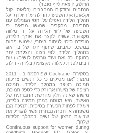
הדולה, הוצאת לייף סנטר)
מנתחים ובודקים המחברים (קלאוס, קנל
וקלאוס) את השפעות הדולה על היולדת, על
תהליך הלידה ואפילו על יחסי הגומלים עם
הסביבה. מחקרים שנעשו מראים כי
השפעה של ליווי הלידה על ידי מלווה
מקצועית עשויה לקצר את אורך הלידה,
מורידה סיכוי לניתוח קיסרי, שימוש פחות
במשככי כאבים, שיתוף יתר של בן הזוג
בתהליך הלידה, לפי רצונו, והצלחת יתר
בהנקה. כל זאת ועוד גורמים לנשים/ זוגות
רבים לפנות למלווה מקצועית בלידה - דולה.
בסקירת Cochrane שפורסמה ב – 2011
נאמר: "אנו מסיקים כי כל הנשים צריכות
תמיכה רציפה במהלך הלידה. תמיכה
רציפה של מישהו אך ורק כדי לספק תמיכה,
מישהו שאינה חלק מהרשת החברתית של
האישה, היא מנוסה במתן תמיכה בלידה,
ויש לה לפחות הכשרה בסיסית .תמיכה מבן
משפחה או חברה נבחרת עשוי להגדיל את
שביעות הרצון של נשים במהלך הלידות
שלהן".
Continuous support for women during
childbirth, Hodnett ED, Gates S,