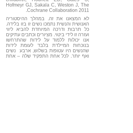
Hofmeyr GJ, Sakala C, Weston J, The
Cochrane Collaboration 2011.
לא המצאנו את זה. במהלך ההיסטוריה
האנושית והנשית נתמכו נשים זו בזו בלידה.
כל תרבות ודרכה המיוחדת להביא ליווי
ועזרה זו לידי ביטוי. מציורים וכתבים עתיקים
אנו יכולות ללמוד על לידות שהתרחשו
בנוכחות המיילדת בלבד לעומת לידות
שהנשים היו עטופות בשלוש, ארבע נשים
ואף יותר. לכל אחת התפקיד שלה – אחת
עיסתה, שניה רקחה תערובות צמחים,
שלישית יילדה. אחד המאפיינים של
המיילדות הכפרית – שבטית – ביתית היה
שהיולדת הייתה מוקפת נשים שסייעו לה.
דולה Doula מושג הלקוח מיוונית שפרושו
'אישה העוזרת לאישה אחרת'. המושג
הוטבע על ידי דנה רפאל בשנות השבעים
והוא התייחס לאדם אחד או יותר, בדרך
כלל אישה, הנותנים תמיכה פסיכולוגית
ופיזיולוגית ליולדת.
כששואלים אותי: "מה דולה עושה"? אני
עונה בדרך כלל: "מה שצריך"... ואח"כ