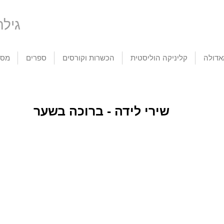
tic Life
דולה
קליניקה הוליסטית
הכשרות וקורסים
ספרים
מסע
שירי לידה - ברוכה בשער
פניה ורפלקס
אוקסיטוצין - הורמון
הנ
פליטת העובר (Fetus
האהבה, ההורמון
עכש
Ejection Reflex)
שאוהב חמימות
את