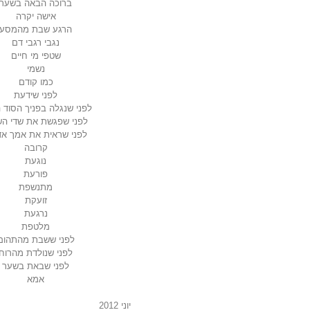
ברוכה הבאה בשער
אישה יקרה
הרגע שבת מהמסע
נגבי רגבי דם
שטפי מי חיים
נשמי
כמו קודם
לפני שידעת
לפני שנגלה בפניך הסוד ה
לפני שפגשת את שדי הש
לפני שראית את אמך א
קרובה
נוגעת
פורעת
מתנשפת
זועקת
נרגעת
מלטפת
לפני ששבת מהתהום
לפני שנולדת מהרוח
לפני שבאת בשער
אמא
יוני 2012                                                         