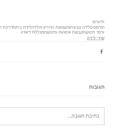
תיוגים:
הורמונים
לידה טבעית
מקצועות ההיריון והלידה
לידת בית
מדריכת ה
עיסוי תינוקות
קבוצת אימהות ותינוקות
מכללת דיאדה
שירי לידה
תגובות
כתיבת תגובה...