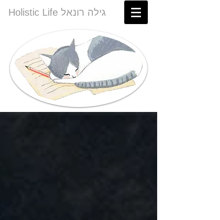
Holistic Life גילה רונאל