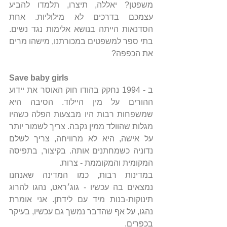
משפטן? יאללה, תיצרו, תלמדו להביע 
עצמכם בדרכים לא מילוליות. אחת 
הסדנאות הייתה בנושא אלימות נגד נשים. 
בתי ספר למשפטים במכורתנו, מישהו מרים 
את הכפפה?
Save baby girls
ב - 1994 נחקק בהודו חוק האוסר את יידוע 
ההורים על מין היילוד. הסיבה היא 
שמשפחות רבות היו מבצעות הפלה כשהיו 
מגלות שהוולד ממין נקבה. צריך לשמור יותר 
על אישה, היא לא מרוויחה, צריך לשלם 
נדוניה כשמחתנים אותה. בקיצור, בתפיסה 
המקומית והמקוממת - צרות.
במדינות רבות, כמו המדינה שאנחנו 
נמצאים בה עכשיו - גוג׳ראט, נהגו להרוג 
תינוקות-בנות מיד עם לידתן. אני אומרת 
נהגו, על אף שהדבר נמשך גם עכשיו, בעיקר 
בכפרים.