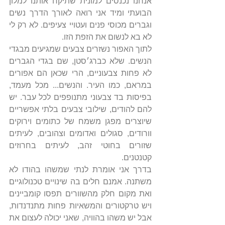
אנחנו נכנסים למונית שתיקח אותנו למלון 
הבועתי ומיד אני רואה לאורך הדרך נשים 
וגברים מכוסי פנים ועטויי צעיפים. לא רק לי 
לא בא לנשום את הזפת הזו.
לתוך האפור נשזרים צבעים שמגיעים מבגדי 
הנשים. שלא כברג׳סטן, שם בגדי הגברים 
לא פחות צבעוניים, הרי שכאן הם אפורים 
במראם, כמו העיר. והנשים... מכל מעמד, 
בפיסות בד צבעוני מתנופפים לכל עבר. יש 
להם להודים, שילובי צבעים בלתי אפשריים 
שיוצרים מפגן משמח של כתומים וירוקים 
וורודים, סגולים ואדומים וצהובים, לעיתים 
שזורים בחוטי זהב, לעיתים בחרוזים 
קטנטנים.
בדרך אני אומרת לנתי שמשהו בהודו לא 
משתנה. אמנם חלים בה שינויים טכנולוגיים 
ואת מקום חלק מהשוורים תפסו קומביינים 
ויש טרקטורים והמשאיות פחות מתנדנדות, 
אבל יש משהו בהוויה, שאני יכולה לעצום את 