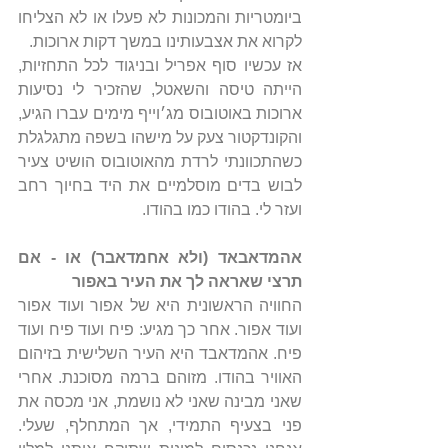
ביומטריות והמכונות לא פעלו או לא הצליחו 
לקרוא את אצבעותינו במשך דקות ארוכות.
אז עכשיו סוף אפריל ובניגוד לכל התחזיות, 
הייתה טיסה והשאטל, שהזכיר לי נסיעות 
ארוכות באוטובוס מג׳וייף מימים עברו הגיע, 
והקונדקטור צעק על מישהו בשפה מתגלגלת 
כשהתכוונתי לרדת מהאוטובוס הושיט צעיר 
לבוש בדים מוסלמיים את היד בחיוך רחב 
ועזר לי. בהודו כמו בהודו.
אהמדאבאד (ולא אחמדאבר) או - אם 
תרצי שאראה לך את העיר באפור
החוויה הראשונית היא של אפור ועוד אפור 
ועוד אפור. אחר כך מגיע: פיח ועוד פיח ועוד 
פיח. אהמדאבד היא העיר השלישית בזיהום 
האוויר בהודו. מזוהם ברמה מסוכנת. אחרי 
שאני מבינה שאני לא נושמת, אני מכסה את 
פני בצעיף התמידי, אך המתחלף, שעלי. 