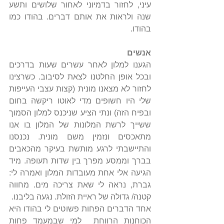
עיני, לחזור בדמיוני לאחור שלושים ותשע 
שנה ולראות את אותם דברים. בהודו כמו 
בהודו.
אנשים
הגענו למלון לאחר עשרים שעות בדרכים 
ובכל אופן החלטנו לצאת לסיבוב. כשרצינו 
לחזור לא מצאנו מונית (קצות עצבי העייפות 
שלי היו חשופים מדי לאוטו ריקשה בחום 
ובפיח הזה) ונתי הציע שניכנס למלון הסמוך 
ששייך לרשת המלונות של המלון בו אנו 
מתאכסים ונזמין משם מונית. נכנסנו 
והתיישבתי לרגע מותשת בעיקר מהכאבים 
בברך וממסע מפרך בין שדות תעופה. מיד 
הגיעה אלי אחת מעובדות המלון ואמרה לי: 
גברת, נראה לי שאת צריכה מים. מחווה 
קטנה/ גדולה של ראיית הזולת. נגעה בליבנו.
אחד הדברים הפחות פשוטים לי בהודו היא 
הכוחנות הרווחת  למי שבמעמד פחות 