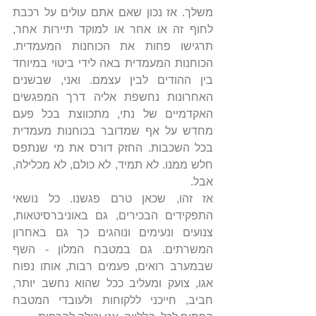
משלך. אז נכון שאם אתם עולים על רכבת 
לחוף זה או אחר או למוקד תיירות אחר, 
תרגישו פחות את הכוחנות המעמדית. 
הכוחנות המעמדית באה לידי ביטוי במיוחד 
בין ההודים לבין עצמם. ואני, שבשנים 
האחרונות נחשפת אליה דרך המפגשים 
האקדמיים של נתי, מתכווצת בכל פעם 
מחדש על אף שמדובר בכוחנות מעמדית 
בכל השכבות. החזק דורס את מי שנתפס 
חלש ממנו. לא תמיד, לא כולם, לא מכלילה, 
אבל.
אז זהו, שכאן טרם פגשנו. כל נושאי 
התפקידים הבכירים, גם באוניברסיטאות, 
צנועים ונעימים ונוהגים כך גם באחרון 
המשרתים. גם במטבח המלון - השף 
שבמערב רואים, פעמים רבות, אותו נפוח 
אגו, צועק ומעליב ככל שהוא נחשב יותר, 
חביב, חייכני ללקוחות ולעובדי המטבח 