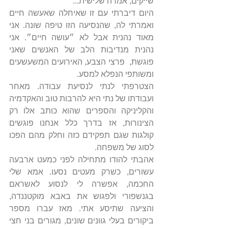
שייקים, אמרה שלישית...
היום דיברתי עם זו שאיחלה שאעשה חיים 
ואמרתי לה, שהנסיעה הזו טיפה שונה. אני 
מאוד נהנית אבל לא ״עושה חיים״. אני 
נהנית מנדיבות הלב של האנשים שאני 
פוגשת,  פרצי הצבע, האירועים המשעשעים 
ומשותפי הנפלא למסע.
הצטרפתי לנתי לנסיעת עבודה. מאחר 
ועבודתו של נתי היא להרבות טוב והאקדמיה 
והקליניקה והספרים שהוא כותב אלו רק 
הצינורות, אז בדרך כלל אנחנו פוגשים 
קולגות שגם תפקידם כזה וחלק מהם הפכו 
לסוג של משפחה.
אהבתי להודו מתחילה לפני כמעט ארבעה 
עשורים, כשרק מעטים נסעו. אמא שלי 
החכמה, אפשרה לי לנסוע לאשראם 
בגנשפורי ולפגוש את באבא מוקטננדה, 
והציעה שתיסע אתי. מאז עברו מספר 
ביקורים בעלי גוונים שונים, מגורים בני חצי 