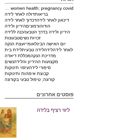
pregnancy; covid; women health; pregnancy covid
בריאות
דולה לאחר לידה
דיכאון לאחר לידה
דכדוך לאחר לידה
הודו
הורמונים
היריון ולידה
היריון ולידה בדרך הטבע
הכנה ללידה
זכויות נשים
טבעונות
יום האישה הבינלאומי
יועצת הנקה
לאחר לידה
לידה
לידה טבעית
לידת בית
מדריכת הנקה
מכללת דיאדה
מקצועות ההיריון והלידה
נשים
סיפורי לידה
עיסוי תינוקות
קבוצת אימהות ותינוקות
קורונה; טיפול טבעי בקורונה
פוסטים אחרונים
ליווי רציף בלידה