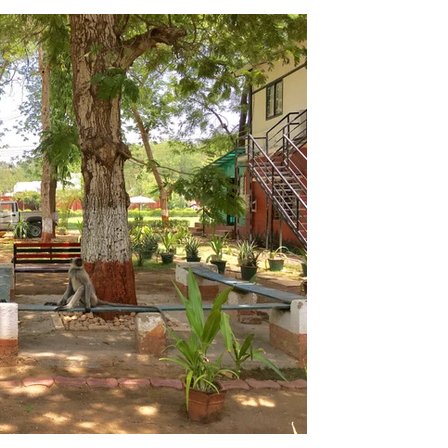
של אודנט, MD*