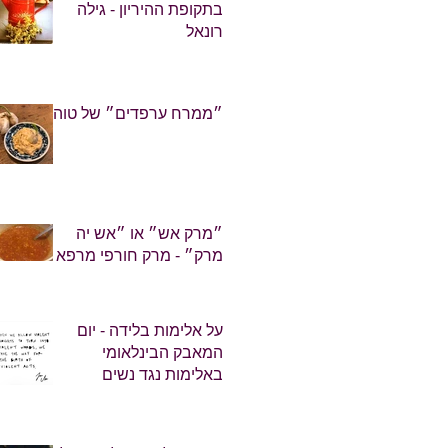
בתקופת ההיריון - גילה
רונאל
״ממרח ערפדים״ של טוהר
״מרק אש״ או ״אש יה
מרק״ - מרק חורפי מרפא
על אלימות בלידה - יום
המאבק הבינלאומי
באלימות נגד נשים