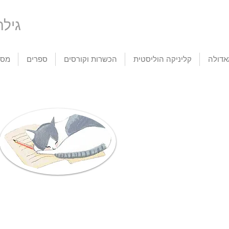
tic Life
דולה
קליניקה הוליסטית
הכשרות וקורסים
ספרים
מסע
פניה ורפלקס
אוקסיטוצין - הורמון
הנ
פליטת העובר (Fetus
האהבה, ההורמון
עכש
Ejection Reflex)
שאוהב חמימות
את