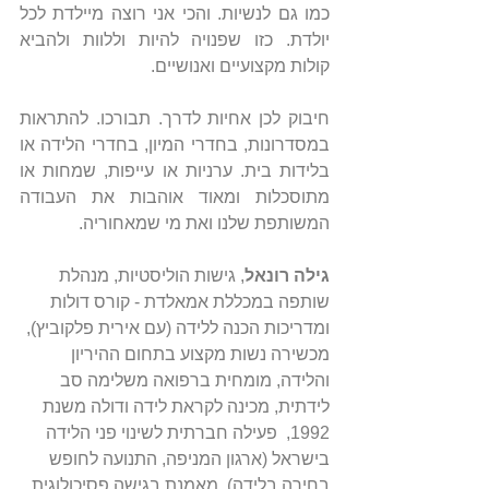
כמו גם לנשיות. והכי אני רוצה מיילדת לכל 
יולדת. כזו שפנויה להיות וללוות ולהביא 
קולות מקצועיים ואנושיים.
חיבוק לכן אחיות לדרך. תבורכו. להתראות 
במסדרונות, בחדרי המיון, בחדרי הלידה או 
בלידות בית. ערניות או עייפות, שמחות או 
מתוסכלות ומאוד אוהבות את העבודה 
המשותפת שלנו ואת מי שמאחוריה.
גילה רונאל
, גישות הוליסטיות, מנהלת 
שותפה במכללת אמאלדת - קורס דולות 
ומדריכות הכנה ללידה (עם אירית פלקוביץ), 
מכשירה נשות מקצוע בתחום ההיריון 
והלידה, מומחית ברפואה משלימה סב 
לידתית, מכינה לקראת לידה ודולה משנת 
1992,  פעילה חברתית לשינוי פני הלידה 
בישראל (ארגון המניפה, התנועה לחופש 
בחירה בלידה). מאמנת בגישה פסיכולוגית 