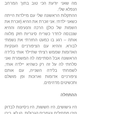
מה שאני יודעת הכי טוב בתוך המרחב 
הנפלא שלי.
ההתקלות הראשונה שלי עם מיילדות הייתה 
כשאני ילדתי. אני זוכרת את ההיא (זוכרת את 
השמות של כולן) הרכה והנעימה וההיא 
שנכנסה לחדר כשריח סיגריות חזק מלווה 
אותה – רגע בו כמעט החזרתי את נשמתי 
לבורא. וההיא עם הציפורניים הענקיות 
האדומות שממש רציתי שתיילד אותי בלידה 
הראשונה אבל הסתיימה לה המשמרת ואני 
סלחתי לה על זה רק כשהיא יילדה אותי, 
לשמחתי בלידה השנייה, עם אותם 
ציפורניים אדומות וארוכות ופן מושלם 
ותכשיטים מדהימים.
ההתחלה
היו גישושים, היו חששות, היו ניסיונות לבדוק 
היכן מתחילים ונגמרים הגבולות. הן לא  כירו 