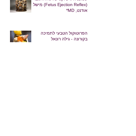
שמפניה ורפלקס פליטת העובר
(Fetus Ejection Reflex) מישל
אודנט, MD*
הפרוטוקול הטבעי לתמיכה
בקורונה - גילה רונאל
The Natural Protocol to
Prevent and Treat COVID in
Pregnancy - Gila Ronel
תמיכה טבעית בקורונה בתקופת
ההיריון - גילה רונאל