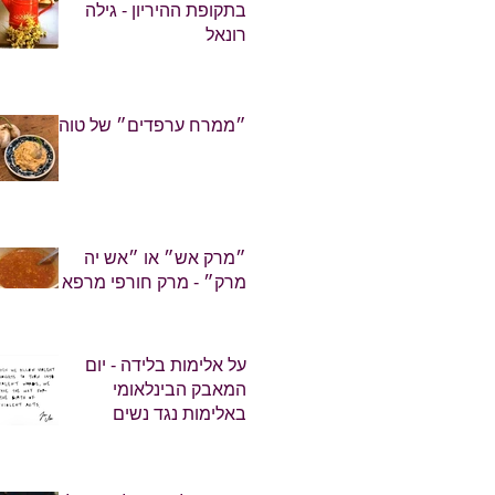
בתקופת ההיריון - גילה
רונאל
״ממרח ערפדים״ של טוהר
״מרק אש״ או ״אש יה
מרק״ - מרק חורפי מרפא
על אלימות בלידה - יום
המאבק הבינלאומי
באלימות נגד נשים