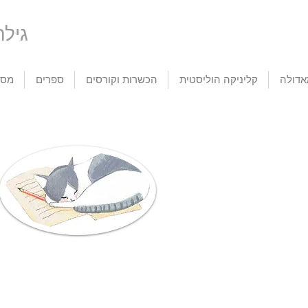
tic Life
דולה
קליניקה הוליסטית
הכשרות וקורסים
ספרים
מסע
פניה ורפלקס
אוקסיטוצין - הורמון
הנ
פליטת העובר (Fetus
האהבה, ההורמון
עכש
Ejection Reflex)
שאוהב חמימות
את