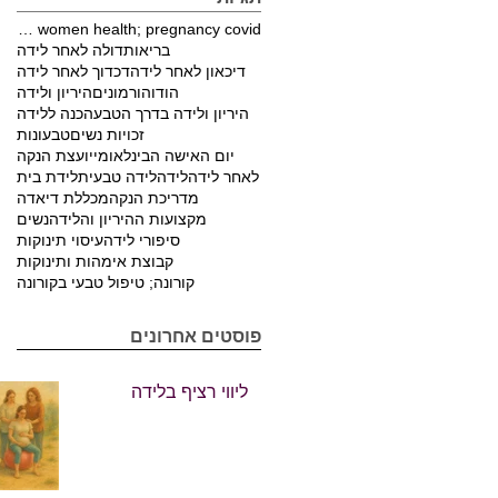
pregnancy; covid; women health; pregnancy covid
בריאות
דולה לאחר לידה
דיכאון לאחר לידה
דכדוך לאחר לידה
הודו
הורמונים
היריון ולידה
היריון ולידה בדרך הטבע
הכנה ללידה
זכויות נשים
טבעונות
יום האישה הבינלאומי
יועצת הנקה
לאחר לידה
לידה
לידה טבעית
לידת בית
מדריכת הנקה
מכללת דיאדה
מקצועות ההיריון והלידה
נשים
סיפורי לידה
עיסוי תינוקות
קבוצת אימהות ותינוקות
קורונה; טיפול טבעי בקורונה
פוסטים אחרונים
ליווי רציף בלידה