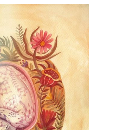
של אודנט, MD*